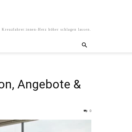
s Kreuzfahrer:innen-Herz höher schlagen lassen.
ion, Angebote &
0