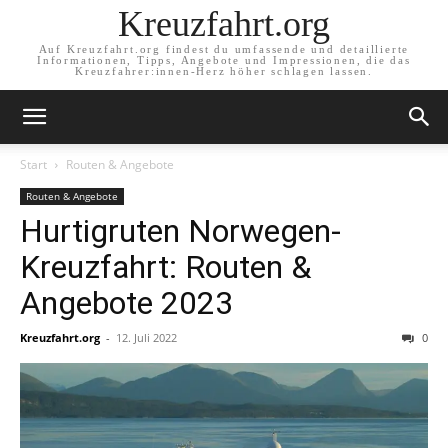
Kreuzfahrt.org
Auf Kreuzfahrt.org findest du umfassende und detaillierte
Informationen, Tipps, Angebote und Impressionen, die das
Kreuzfahrer:innen-Herz höher schlagen lassen.
Start
Routen & Angebote
Routen & Angebote
Hurtigruten Norwegen-
Kreuzfahrt: Routen &
Angebote 2023
Kreuzfahrt.org
-
12. Juli 2022
0