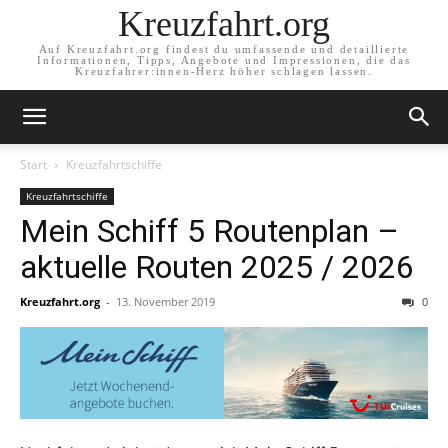
Kreuzfahrt.org
Auf Kreuzfahrt.org findest du umfassende und detaillierte
Informationen, Tipps, Angebote und Impressionen, die das
Kreuzfahrer:innen-Herz höher schlagen lassen.
Start
Kreuzfahrtschiffe
Kreuzfahrtschiffe
Mein Schiff 5 Routenplan –
aktuelle Routen 2025 / 2026
Kreuzfahrt.org
-
13. November 2019
0