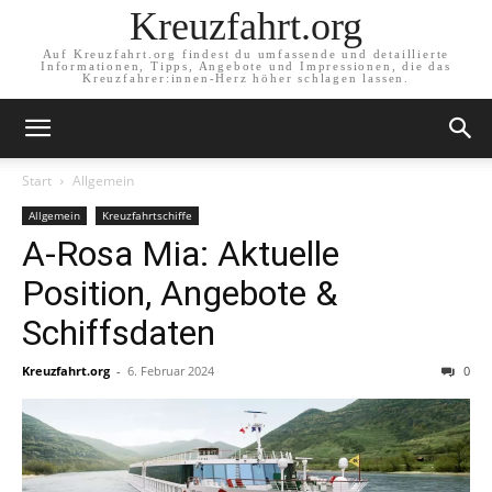
Kreuzfahrt.org
Auf Kreuzfahrt.org findest du umfassende und detaillierte
Informationen, Tipps, Angebote und Impressionen, die das
Kreuzfahrer:innen-Herz höher schlagen lassen.
Start
Allgemein
Allgemein
Kreuzfahrtschiffe
A-Rosa Mia: Aktuelle
Position, Angebote &
Schiffsdaten
Kreuzfahrt.org
-
6. Februar 2024
0