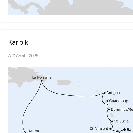
Karibik
AIDAsol
| 2025