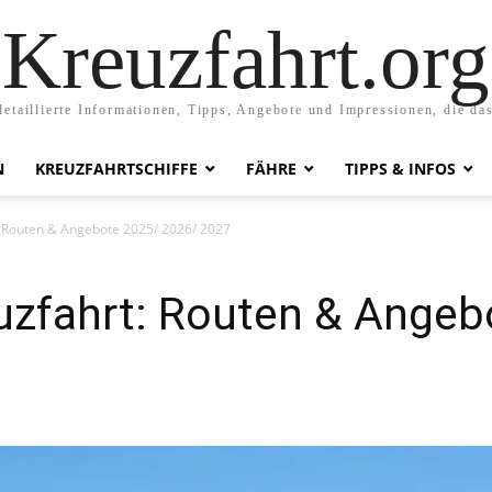
Kreuzfahrt.org
etaillierte Informationen, Tipps, Angebote und Impressionen, die da
N
KREUZFAHRTSCHIFFE
FÄHRE
TIPPS & INFOS
: Routen & Angebote 2025/ 2026/ 2027
euzfahrt: Routen & Ange