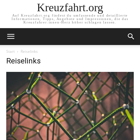
Kreuzfahrt.org
Auf Kreuzfahrt.org findest du umfassende und detaillierte
Informationen, Tipps, Angebote und Impressionen, die das
Kreuzfahrer:innen-Herz höher schlagen lassen.
Start
Reiselinks
Reiselinks