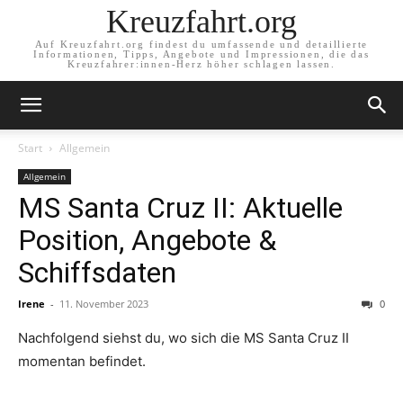
Kreuzfahrt.org
Auf Kreuzfahrt.org findest du umfassende und detaillierte
Informationen, Tipps, Angebote und Impressionen, die das
Kreuzfahrer:innen-Herz höher schlagen lassen.
Start
Allgemein
Allgemein
MS Santa Cruz II: Aktuelle
Position, Angebote &
Schiffsdaten
Irene
-
11. November 2023
0
Nachfolgend siehst du, wo sich die MS Santa Cruz II
momentan befindet.