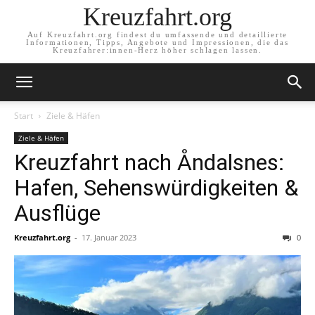
Kreuzfahrt.org
Auf Kreuzfahrt.org findest du umfassende und detaillierte
Informationen, Tipps, Angebote und Impressionen, die das
Kreuzfahrer:innen-Herz höher schlagen lassen.
Start
Ziele & Häfen
Ziele & Häfen
Kreuzfahrt nach Åndalsnes:
Hafen, Sehenswürdigkeiten &
Ausflüge
Kreuzfahrt.org
-
17. Januar 2023
0