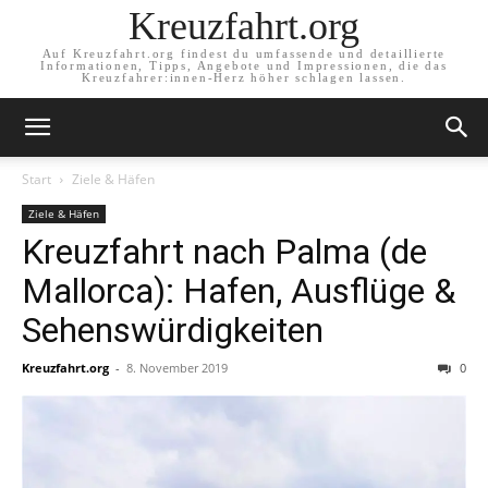
Kreuzfahrt.org
Auf Kreuzfahrt.org findest du umfassende und detaillierte
Informationen, Tipps, Angebote und Impressionen, die das
Kreuzfahrer:innen-Herz höher schlagen lassen.
Start
Ziele & Häfen
Ziele & Häfen
Kreuzfahrt nach Palma (de
Mallorca): Hafen, Ausflüge &
Sehenswürdigkeiten
Kreuzfahrt.org
-
8. November 2019
0