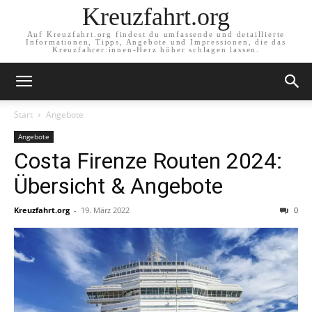
Kreuzfahrt.org
Auf Kreuzfahrt.org findest du umfassende und detaillierte
Informationen, Tipps, Angebote und Impressionen, die das
Kreuzfahrer:innen-Herz höher schlagen lassen.
Start
Angebote
Angebote
Costa Firenze Routen 2024:
Übersicht & Angebote
Kreuzfahrt.org
-
19. März 2022
0